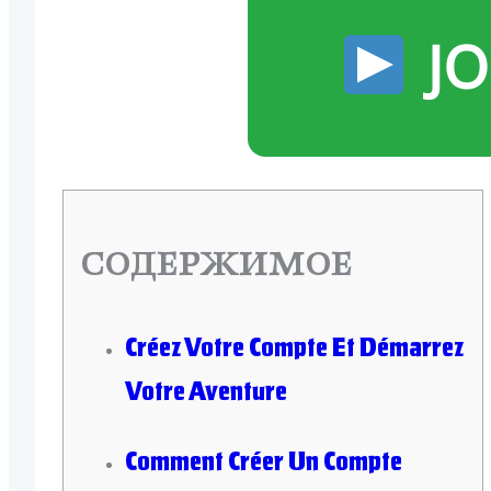
JO
Содержимое
Créez Votre Compte Et Démarrez
Votre Aventure
Comment Créer Un Compte