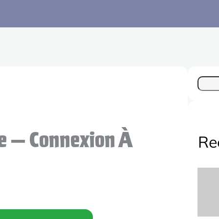
S
e
a
r
ce — Connexion À
c
Re
h