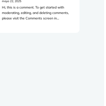
mayo 22, 2025
Hi, this is a comment. To get started with
moderating, editing, and deleting comments,
please visit the Comments screen in…