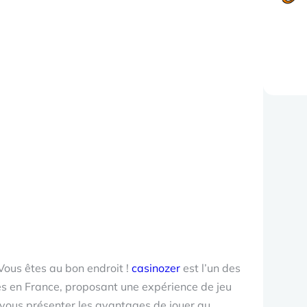
 Vous êtes au bon endroit !
casinozer
est l’un des
tés en France, proposant une expérience de jeu
s vous présenter les avantages de jouer au