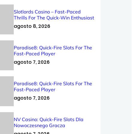
Slotlords Casino – Fast‑Paced
Thrills For The Quick‑Win Enthusiast
agosto 8, 2026
Paradise8: Quick‑Fire Slots For The
Fast‑Paced Player
agosto 7, 2026
Paradise8: Quick‑Fire Slots For The
Fast‑Paced Player
agosto 7, 2026
NV Casino: Quick‑Fire Slots Dla
Nowoczesnego Gracza
agosto 7, 2026