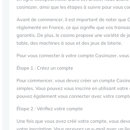
casinozer, ainsi que les étapes à suivre pour vous c
Avant de commencer, il est important de noter que Ca
réglementé en France, ce qui signifie que vos transa
garantis. De plus, le casino propose une variété de j
table, des machines à sous et des jeux de loterie.
Pour vous connecter à votre compte Casinozer, vous 
Étape 1 : Créez un compte
Pour commencer, vous devez créer un compte Casinoz
simples. Vous pouvez vous inscrire en utilisant votr
pouvez également vous connecter avec votre compt
Étape 2 : Vérifiez votre compte
Une fois que vous avez créé votre compte, vous devez
votre inscription. Vous recevrez un e-mail avec un li