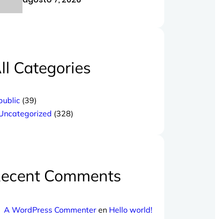
ll Categories
public
(39)
Uncategorized
(328)
ecent Comments
A WordPress Commenter
en
Hello world!