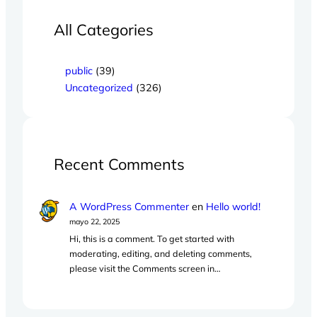
All Categories
public
(39)
Uncategorized
(326)
Recent Comments
A WordPress Commenter
en
Hello world!
mayo 22, 2025
Hi, this is a comment. To get started with
moderating, editing, and deleting comments,
please visit the Comments screen in…