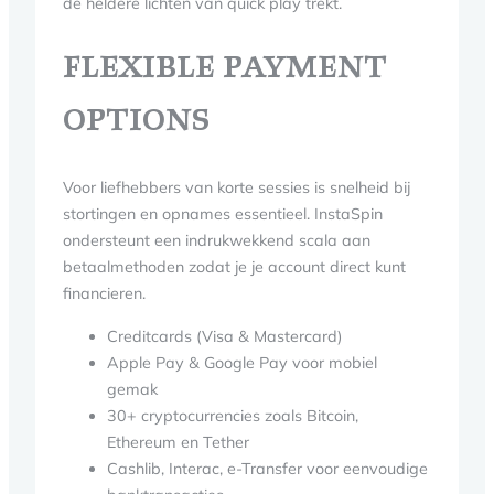
de heldere lichten van quick play trekt.
Flexible Payment
Options
Voor liefhebbers van korte sessies is snelheid bij
stortingen en opnames essentieel. InstaSpin
ondersteunt een indrukwekkend scala aan
betaalmethoden zodat je je account direct kunt
financieren.
Creditcards (Visa & Mastercard)
Apple Pay & Google Pay voor mobiel
gemak
30+ cryptocurrencies zoals Bitcoin,
Ethereum en Tether
Cashlib, Interac, e-Transfer voor eenvoudige