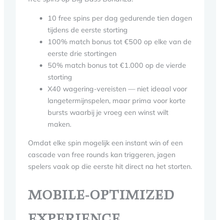
10 free spins per dag gedurende tien dagen
tijdens de eerste storting
100% match bonus tot €500 op elke van de
eerste drie stortingen
50% match bonus tot €1.000 op de vierde
storting
X40 wagering‑vereisten — niet ideaal voor
langetermijnspelen, maar prima voor korte
bursts waarbij je vroeg een winst wilt
maken.
Omdat elke spin mogelijk een instant win of een
cascade van free rounds kan triggeren, jagen
spelers vaak op die eerste hit direct na het storten.
Mobile‑Optimized
Experience