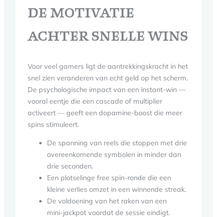
De Motivatie
Achter Snelle Wins
Voor veel gamers ligt de aantrekkingskracht in het
snel zien veranderen van echt geld op het scherm.
De psychologische impact van een instant‑win —
vooral eentje die een cascade of multiplier
activeert — geeft een dopamine‑boost die meer
spins stimuleert.
De spanning van reels die stoppen met drie
overeenkomende symbolen in minder dan
drie seconden.
Een plotselinge free spin‑ronde die een
kleine verlies omzet in een winnende streak.
De voldoening van het raken van een
mini‑jackpot voordat de sessie eindigt.