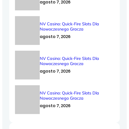
agosto 7, 2026
NV Casino: Quick‑Fire Slots Dla
Nowoczesnego Gracza
agosto 7, 2026
NV Casino: Quick‑Fire Slots Dla
Nowoczesnego Gracza
agosto 7, 2026
NV Casino: Quick‑Fire Slots Dla
Nowoczesnego Gracza
agosto 7, 2026