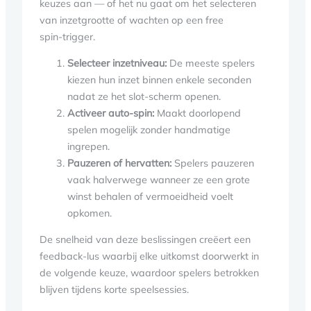
keuzes aan — of het nu gaat om het selecteren
van inzetgrootte of wachten op een free
spin‑trigger.
Selecteer inzetniveau:
De meeste spelers
kiezen hun inzet binnen enkele seconden
nadat ze het slot‑scherm openen.
Activeer auto‑spin:
Maakt doorlopend
spelen mogelijk zonder handmatige
ingrepen.
Pauzeren of hervatten:
Spelers pauzeren
vaak halverwege wanneer ze een grote
winst behalen of vermoeidheid voelt
opkomen.
De snelheid van deze beslissingen creëert een
feedback‑lus waarbij elke uitkomst doorwerkt in
de volgende keuze, waardoor spelers betrokken
blijven tijdens korte speelsessies.