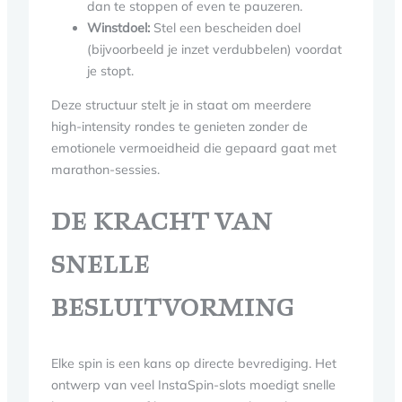
dan te stoppen of even te pauzeren.
Winstdoel:
Stel een bescheiden doel
(bijvoorbeeld je inzet verdubbelen) voordat
je stopt.
Deze structuur stelt je in staat om meerdere
high‑intensity rondes te genieten zonder de
emotionele vermoeidheid die gepaard gaat met
marathon‑sessies.
De Kracht Van
Snelle
Besluitvorming
Elke spin is een kans op directe bevrediging. Het
ontwerp van veel InstaSpin‑slots moedigt snelle