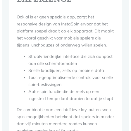
Ook al is er geen speciale app, zorgt het
responsive design van InstaSpin ervoor dat het
platform soepel draait op elk apparaat. Dit maakt
het vooral geschikt voor mobiele spelers die
tijdens lunchpauzes of onderweg willen spelen.
Straalvriendelijke interface die zich aanpast
aan alle schermformaten
Snelle laadtijden, zelfs op mobiele data
Touch‑geoptimaliseerde controls voor snelle
spin‑beslissingen
Auto‑spin functie die de reels op een
ingesteld tempo laat draaien totdat je stopt
De combinatie van een intuïtieve lay-out en snelle
spin‑mogelijkheden betekent dat spelers in minder
dan vijf minuten meerdere rondes kunnen
genieten zonder lag of frustratie.