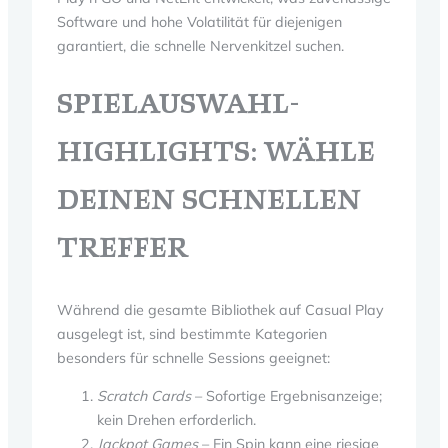
Software und hohe Volatilität für diejenigen
garantiert, die schnelle Nervenkitzel suchen.
Spielauswahl-
Highlights: Wähle
Deinen Schnellen
Treffer
Während die gesamte Bibliothek auf Casual Play
ausgelegt ist, sind bestimmte Kategorien
besonders für schnelle Sessions geeignet:
Scratch Cards
– Sofortige Ergebnisanzeige;
kein Drehen erforderlich.
Jackpot Games
– Ein Spin kann eine riesige