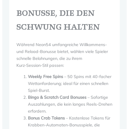
Bonusse, Die Den
Schwung Halten
Während Neon54 umfangreiche Willkommens-
und Reload‑Bonusse bietet, wählen viele Spieler
schnelle Belohnungen, die zu ihrem
Kurz‑Session‑Stil passen:
Weekly Free Spins
– 50 Spins mit 40‑facher
Wettanforderung; ideal für einen schnellen
Spiel‑Burst.
Bingo & Scratch Card Bonuses
– Sofortige
Auszahlungen, die kein langes Reels‑Drehen
erfordern.
Bonus Crab Tokens
– Kostenlose Tokens für
Krabben‑Automaten‑Bonusspiele, die