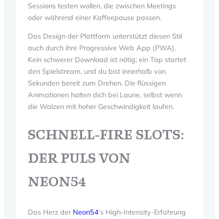
Sessions testen wollen, die zwischen Meetings
oder während einer Kaffeepause passen.
Das Design der Plattform unterstützt diesen Stil
auch durch ihre Progressive Web App (PWA).
Kein schwerer Download ist nötig; ein Tap startet
den Spielstream, und du bist innerhalb von
Sekunden bereit zum Drehen. Die flüssigen
Animationen halten dich bei Laune, selbst wenn
die Walzen mit hoher Geschwindigkeit laufen.
Schnell‑Fire Slots:
Der Puls Von
Neon54
Das Herz der
Neon54
’s High‑Intensity-Erfahrung