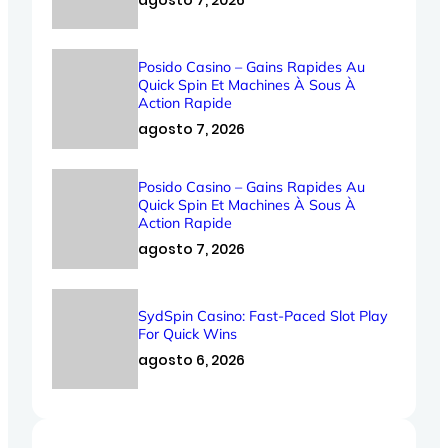
Posido Casino – Gains Rapides Au
Quick Spin Et Machines À Sous À
Action Rapide
agosto 7, 2026
Posido Casino – Gains Rapides Au
Quick Spin Et Machines À Sous À
Action Rapide
agosto 7, 2026
SydSpin Casino: Fast‑Paced Slot Play
For Quick Wins
agosto 6, 2026