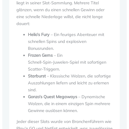
liegt in seiner Slot‑Sammlung. Mehrere Titel
glänzen, wenn du einen schnellen Gewinn oder
eine schnelle Niederlage willst, die nicht lange
dauert:
Helio’s Fury
– Ein feuriges Abenteuer mit
schnellen Spins und explosiven
Bonusrunden.
Frozen Gems
– Ein
Schnell‑Spin‑Juwelen‑Spiel mit sofortigen
Scatter‑Triggern.
Starburst
– Klassische Walzen, die sofortige
Auszahlungen liefern und leicht zu erlernen
sind.
Gonzo’s Quest Megaways
– Dynamische
Walzen, die in einem einzigen Spin mehrere
Gewinne auslösen können.
Jeder dieser Slots wurde von Branchenführern wie
Play’n GO und NetEnt entwickelt, was zuverlässige