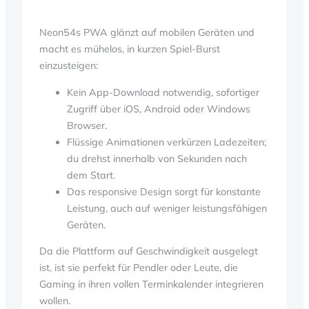
Neon54s PWA glänzt auf mobilen Geräten und
macht es mühelos, in kurzen Spiel‑Burst
einzusteigen:
Kein App-Download notwendig, sofortiger
Zugriff über iOS, Android oder Windows
Browser.
Flüssige Animationen verkürzen Ladezeiten;
du drehst innerhalb von Sekunden nach
dem Start.
Das responsive Design sorgt für konstante
Leistung, auch auf weniger leistungsfähigen
Geräten.
Da die Plattform auf Geschwindigkeit ausgelegt
ist, ist sie perfekt für Pendler oder Leute, die
Gaming in ihren vollen Terminkalender integrieren
wollen.