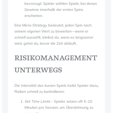
bevorzugt; Spieler wählen Spiele, bei denen
Gewinne innerhalb der ersten Spins
erscheinen.
Eine Micro‑Strategy bedeutet, jeden Spin nach
seinem eigenen Wert zu bewerten—wenn er
schnell auszahlt, bleibst du, wenn es langsamer
wird, gehst du, bevor die Zeit abläuft.
Risikomanagement
Unterwegs
Die Intensität des kurzen Spiels treibt Spieler dazu,
Risiken schnell zu kontrollieren:
Set Time Limits
– Spieler setzen oft 5–10
Minuten pro Session, um Überdehnung zu