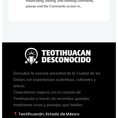
moderating, editing, and deleting comments,
please visit the Comments screen in…
Descubre la esencia ancestral de la Ciudad de los
Dioses con experiencias auténticas, culturales y
únicas.
Conectamos viajeros con el corazón de
Teotihuacán a través de recorridos guiados,
tradiciones vivas y paisajes que hablan.
Teotihuacán, Estado de México