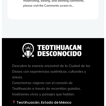
moderating, editing, and deleting comments,
please visit the Comments screen in…
Descubre la esencia ancestral de la Ciudad de los
Dioses con experiencias auténticas, culturales y
únicas.
Conectamos viajeros con el corazón de
Teotihuacán a través de recorridos guiados,
tradiciones vivas y paisajes que hablan.
Teotihuacán, Estado de México