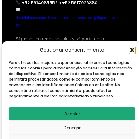
+52 5614085552 ó +52 5617926380
teotihuacandesconocido.ventas@gmail.co
m
Síguenos en redes sociales y sé parte de la
comunidad que vive y respira historia.
Gestionar consentimiento
INFOMARCIÓN
Para ofrecer las mejores experiencias, utilizamos tecnologías
NOSOTROS
como las cookies para almacenar y/o acceder a la información
del dispositivo. El consentimiento de estas tecnologías nos
POLITICA DE PRIVACIDAD
permitirá procesar datos como el comportamiento de
navegación o las identificaciones únicas en este sitio. No
TÉRMINOS Y CONDICION
consentir o retirar el consentimiento, puede afectar
negativamente a ciertas características y funciones.
BLOG
CONTACTO
Aceptar
WhatsApp
Facebook
Instagram
TikTok
Pinterest
YouTube
Denegar