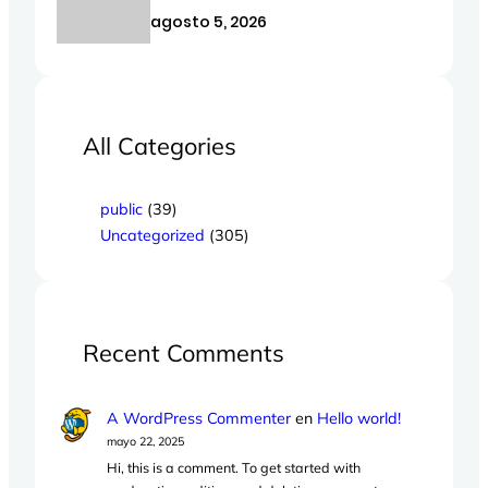
agosto 5, 2026
All Categories
public
(39)
Uncategorized
(305)
Recent Comments
A WordPress Commenter
en
Hello world!
mayo 22, 2025
Hi, this is a comment. To get started with