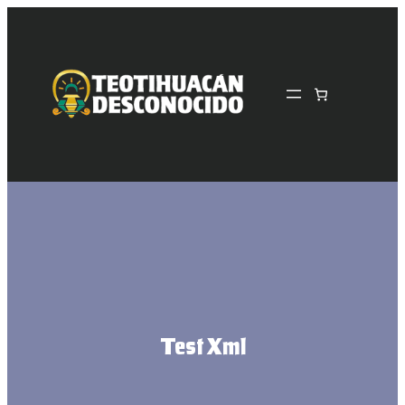
Saltar
al
contenido
Test Xml