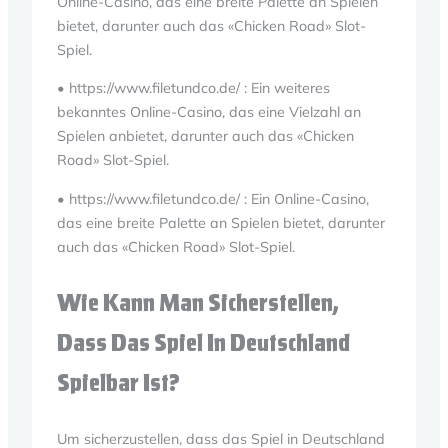
Online-Casino, das eine breite Palette an Spielen
bietet, darunter auch das «Chicken Road» Slot-
Spiel.
• https://www.filetundco.de/ : Ein weiteres
bekanntes Online-Casino, das eine Vielzahl an
Spielen anbietet, darunter auch das «Chicken
Road» Slot-Spiel.
• https://www.filetundco.de/ : Ein Online-Casino,
das eine breite Palette an Spielen bietet, darunter
auch das «Chicken Road» Slot-Spiel.
Wie Kann Man Sicherstellen,
Dass Das Spiel In Deutschland
Spielbar Ist?
Um sicherzustellen, dass das Spiel in Deutschland