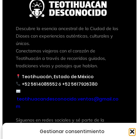
Descubre la esencia ancestral de la Ciudad de los
Dioses con experiencias auténticas, culturales y
únicas.
Conectamos viajeros con el corazón de
Teotihuacán a través de recorridos guiados,
tradiciones vivas y paisajes que hablan.
Teotihuacán, Estado de México
+52 5614085552 ó +52 5617926380
teotihuacandesconocido.ventas@gmail.co
m
Síguenos en redes sociales y sé parte de la
comunidad que vive y respira historia.
Gestionar consentimiento
INFOMARCIÓN