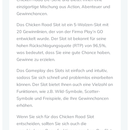
einzigartige Mischung aus Action, Abenteuer und
Gewinnchancen.
Das Chicken Road Slot ist ein 5-Walzen-Slot mit
20 Gewinnlinien, der von der Firma Play’n GO
entwickelt wurde. Der Slot ist bekannt für seine
hohen Rückschlagungsquote (RTP) von 96,5%,
was bedeutet, dass Sie eine gute Chance haben,
Gewinne zu erzielen.
Das Gameplay des Slots ist einfach und intuitiv,
sodass Sie sich schnell und problemlos einarbeiten
können. Der Slot bietet Ihnen auch eine Vielzahl an
Funktionen, wie z.B. Wild-Symbole, Scatter-
Symbole und Freispiele, die Ihre Gewinnchancen
erhöhen.
Wenn Sie sich für das Chicken Road Slot
entscheiden, sollten Sie sich auch die