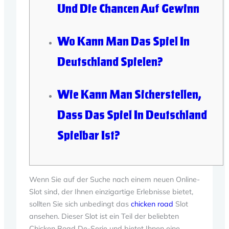
Und Die Chancen Auf Gewinn
Wo Kann Man Das Spiel In
Deutschland Spielen?
Wie Kann Man Sicherstellen,
Dass Das Spiel In Deutschland
Spielbar Ist?
Wenn Sie auf der Suche nach einem neuen Online-
Slot sind, der Ihnen einzigartige Erlebnisse bietet,
sollten Sie sich unbedingt das
chicken road
Slot
ansehen. Dieser Slot ist ein Teil der beliebten
Chicken Road De-Serie und bietet Ihnen eine