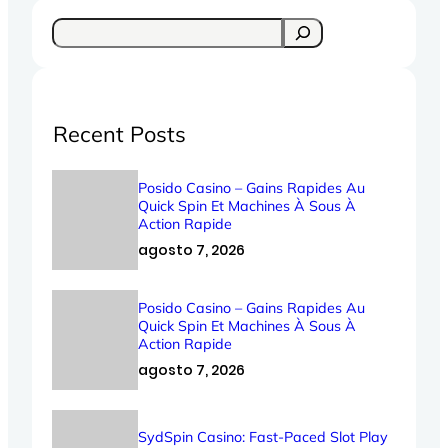
S
e
a
r
c
Recent Posts
h
Posido Casino – Gains Rapides Au
Quick Spin Et Machines À Sous À
Action Rapide
agosto 7, 2026
Posido Casino – Gains Rapides Au
Quick Spin Et Machines À Sous À
Action Rapide
agosto 7, 2026
SydSpin Casino: Fast‑Paced Slot Play