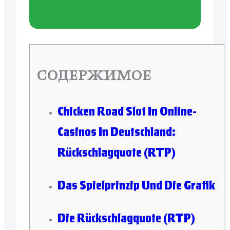
Содержимое
Chicken Road Slot In Online-
Casinos In Deutschland:
Rückschlagquote (RTP)
Das Spielprinzip Und Die Grafik
Die Rückschlagquote (RTP)