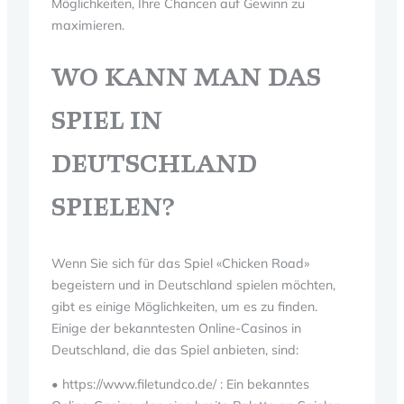
Möglichkeiten, Ihre Chancen auf Gewinn zu
maximieren.
Wo Kann Man Das
Spiel In
Deutschland
Spielen?
Wenn Sie sich für das Spiel «Chicken Road»
begeistern und in Deutschland spielen möchten,
gibt es einige Möglichkeiten, um es zu finden.
Einige der bekanntesten Online-Casinos in
Deutschland, die das Spiel anbieten, sind:
• https://www.filetundco.de/ : Ein bekanntes