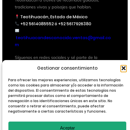
tradiciones vivas y paisajes que hablan.
Teotihuacán, Estado de México
+52 5614085552 ó +52 5617926380
teotihuacandesconocido.ventas@gmail.co
m
Síguenos en redes sociales y sé parte de la
comunidad que vive y respira historia.
Gestionar consentimiento
INFOMARCIÓN
Para ofrecer las mejores experiencias, utilizamos tecnologías
NOSOTROS
como las cookies para almacenar y/o acceder a la información
del dispositivo. El consentimiento de estas tecnologías nos
POLITICA DE PRIVACIDAD
permitirá procesar datos como el comportamiento de
navegación o las identificaciones únicas en este sitio. No
TÉRMINOS Y CONDICION
consentir o retirar el consentimiento, puede afectar
negativamente a ciertas características y funciones.
BLOG
CONTACTO
Aceptar