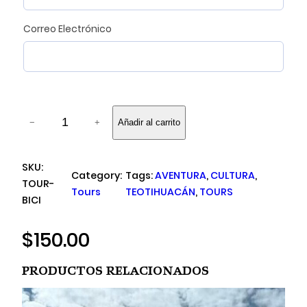
r
e
Correo Electrónico
d
)
T
−
+
Añadir al carrito
o
u
r
SKU:
Category:
Tags:
AVENTURA
, 
CULTURA
, 
e
TOUR-
Tours
TEOTIHUACÁN
, 
TOURS
n
BICI
B
i
$
150.00
c
i
Productos Relacionados
c
l