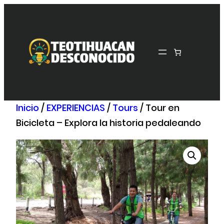
Saltar
al
contenido
Inicio
/
EXPERIENCIAS
/
Tours
/ Tour en
Bicicleta – Explora la historia pedaleando