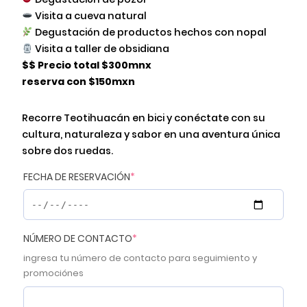
Visita a cueva natural
Degustación de productos hechos con nopal
Visita a taller de obsidiana
$$ Precio total $300mnx
reserva con $150mxn
Recorre Teotihuacán en bici y conéctate con su
cultura, naturaleza y sabor en una aventura única
sobre dos ruedas.
(
FECHA DE RESERVACIÓN
*
r
e
q
u
(
NÚMERO DE CONTACTO
*
i
r
ingresa tu número de contacto para seguimiento y
r
e
e
promociónes
q
d
u
)
i