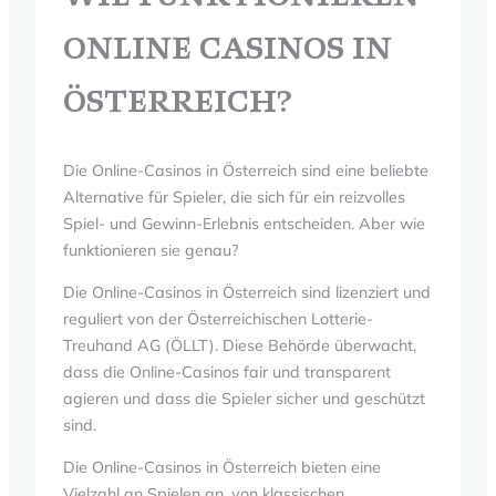
Online Casinos In
Österreich?
Die Online-Casinos in Österreich sind eine beliebte
Alternative für Spieler, die sich für ein reizvolles
Spiel- und Gewinn-Erlebnis entscheiden. Aber wie
funktionieren sie genau?
Die Online-Casinos in Österreich sind lizenziert und
reguliert von der Österreichischen Lotterie-
Treuhand AG (ÖLLT). Diese Behörde überwacht,
dass die Online-Casinos fair und transparent
agieren und dass die Spieler sicher und geschützt
sind.
Die Online-Casinos in Österreich bieten eine
Vielzahl an Spielen an, von klassischen