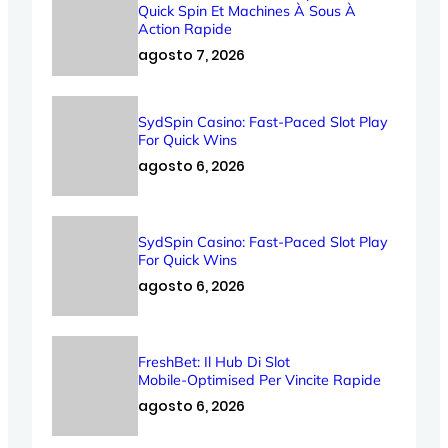
Quick Spin Et Machines À Sous À
Action Rapide
agosto 7, 2026
SydSpin Casino: Fast‑Paced Slot Play
For Quick Wins
agosto 6, 2026
SydSpin Casino: Fast‑Paced Slot Play
For Quick Wins
agosto 6, 2026
FreshBet: Il Hub Di Slot
Mobile‑Optimised Per Vincite Rapide
agosto 6, 2026