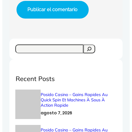
S
e
a
r
c
Recent Posts
h
Posido Casino – Gains Rapides Au
Quick Spin Et Machines À Sous À
Action Rapide
agosto 7, 2026
Posido Casino – Gains Rapides Au