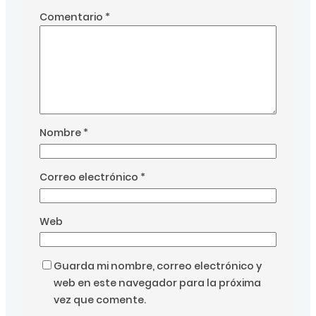
Comentario
*
Nombre
*
Correo electrónico
*
Web
Guarda mi nombre, correo electrónico y
web en este navegador para la próxima
vez que comente.