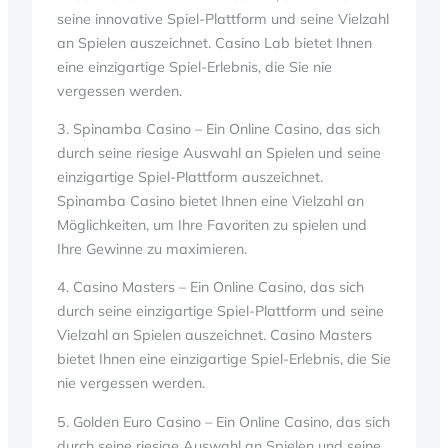
seine innovative Spiel-Plattform und seine Vielzahl
an Spielen auszeichnet. Casino Lab bietet Ihnen
eine einzigartige Spiel-Erlebnis, die Sie nie
vergessen werden.
3. Spinamba Casino – Ein Online Casino, das sich
durch seine riesige Auswahl an Spielen und seine
einzigartige Spiel-Plattform auszeichnet.
Spinamba Casino bietet Ihnen eine Vielzahl an
Möglichkeiten, um Ihre Favoriten zu spielen und
Ihre Gewinne zu maximieren.
4. Casino Masters – Ein Online Casino, das sich
durch seine einzigartige Spiel-Plattform und seine
Vielzahl an Spielen auszeichnet. Casino Masters
bietet Ihnen eine einzigartige Spiel-Erlebnis, die Sie
nie vergessen werden.
5. Golden Euro Casino – Ein Online Casino, das sich
durch seine riesige Auswahl an Spielen und seine