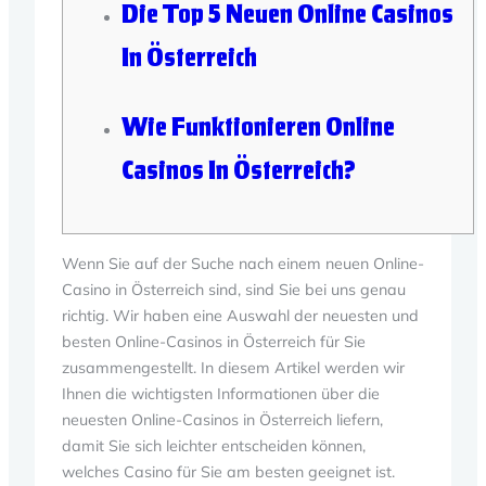
Die Top 5 Neuen Online Casinos
In Österreich
Wie Funktionieren Online
Casinos In Österreich?
Wenn Sie auf der Suche nach einem neuen Online-
Casino in Österreich sind, sind Sie bei uns genau
richtig. Wir haben eine Auswahl der neuesten und
besten Online-Casinos in Österreich für Sie
zusammengestellt. In diesem Artikel werden wir
Ihnen die wichtigsten Informationen über die
neuesten Online-Casinos in Österreich liefern,
damit Sie sich leichter entscheiden können,
welches Casino für Sie am besten geeignet ist.